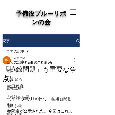
予備役ブルーリボ
ンの会
記事
全ての記事
wix rbra
全ての記事
2013年7月10日
読了時間: 1分
「拉致問題」も重要な争
飯塚 泰樹
点に
影本 賢治
松田紗織
葛城奈海
広報部会 荻原
（平成25年7月10日付　産経新聞朝
刊）
池田 沙織
参院選が公示された。今回はこれま
荒木 和博