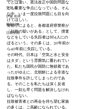
でとは違い、憲法改正や国防問題な
ども重要な争点になっている。そん
荒谷 卓
な中、いま一度拉致問題にも目を向
伊藤 祐靖
けてほしい。
最新記事
警察庁によると、各都道府県警察が
「拉致の疑いがある」として、捜査
活動実績
などをしている失踪者は864人にの
ぼるという。その多くは、30年前か
ら40年前に失踪している。
その時代、日本は「空気と水と安全
はタダ」という雰囲気に覆われてい
た。私たち国民が国防に無頓着であ
ったがゆえに、北朝鮮による非道な
拉致事件を許してしまったのであ
る。そのことを私たちは深く反省
し、一刻も早く問題を解決しなけれ
ばならない。
拉致被害者との再会を待ち望む家族
の多くは、ご高齢になられている。