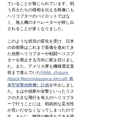
ていることが報じられています。戦
う兵士たちの様相を伝える映像にも
ヘリコプターのパイロットではな
く、無人機のオペレーターが映し出
されることが多くなりました。
このような状況の変化を受け、日本
の自衛隊はこれまで装備を進めてき
た偵察ヘリコプターや戦闘ヘリコプ
ターを廃止する方向に舵を切りまし
た。また、アメリカ軍も機種選定直
前まで進んでいた
FARA（Future 
Attack Reconnaissance Aircraft, 将
来型攻撃偵察機）計画
を中止しまし
た。もはや偵察や攻撃といったリス
クの大きな飛行を有人のヘリコプタ
ーで行うことには、戦術的な妥当性
が見いだせなくなってしまったので
す。さらに、物資の輸送もできる搭