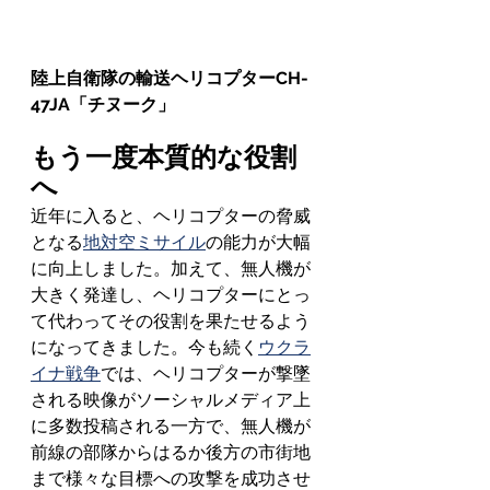
陸上自衛隊の輸送ヘリコプターCH-
47JA「チヌーク」
もう一度本質的な役割
へ
近年に入ると、ヘリコプターの脅威
となる
地対空ミサイル
の能力が大幅
に向上しました。加えて、無人機が
大きく発達し、ヘリコプターにとっ
て代わってその役割を果たせるよう
になってきました。今も続く
ウクラ
イナ戦争
では、ヘリコプターが撃墜
される映像がソーシャルメディア上
に多数投稿される一方で、無人機が
前線の部隊からはるか後方の市街地
まで様々な目標への攻撃を成功させ