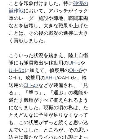
ことを印象付けました。特に
砂漠の
嵐作戦
において、アパッチがイラク
軍のレーダー施設や陣地、戦闘車両
などを破壊し、大きな戦果を上げた
ことは、その後の戦況の進捗に大き
く貢献しました。
こういった状況を踏まえ、陸上自衛
隊にも隊員救出や移動用の
UH-1
や
UH-60
に加えて、偵察用の
OH-6
や
OH-1、攻撃用の
AH-1
やAH-64、輸
送用の
CH-47
などが装備され、「見
る」、「撃つ」、「運ぶ」の機能を
満たす機種がすべて揃えられるよう
になりました。現職の頃の私は、た
とえどんなに予算が足りなくなって
も、この状態がずっと続くと思い込
んでいました。ところが、その思い
込みは新たなライバルの出現によっ