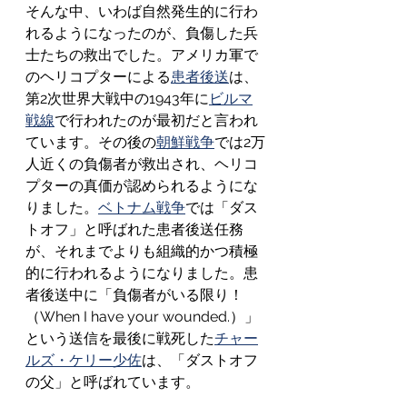
そんな中、いわば自然発生的に行わ
れるようになったのが、負傷した兵
士たちの救出でした。アメリカ軍で
のヘリコプターによる
患者後送
は、
第2次世界大戦中の1943年に
ビルマ
戦線
で行われたのが最初だと言われ
ています。その後の
朝鮮戦争
では2万
人近くの負傷者が救出され、ヘリコ
プターの真価が認められるようにな
りました。
ベトナム戦争
では「ダス
トオフ」と呼ばれた患者後送任務
が、それまでよりも組織的かつ積極
的に行われるようになりました。患
者後送中に「負傷者がいる限り！
（When I have your wounded.）」
という送信を最後に戦死した
チャー
ルズ・ケリー少佐
は、「ダストオフ
の父」と呼ばれています。