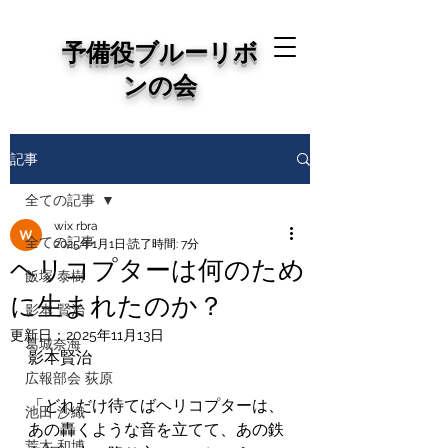
予備役ブルーリボ
ンの会
記事
全ての記事
wix rbra
全ての記事
2025年1月1日
読了時間: 7分
ヘリコプターは何のため
飯塚 泰樹
に生まれたのか？
影本 賢治
更新日：
2025年11月13日
葛城奈海
影本賢治
広報部会 荻原
「どれだけ待てばヘリコプターは、
池田 沙織
あの轟くような音を立てて、あの鉄
荒木 和博