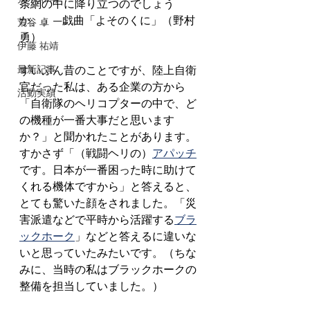
条網の中に降り立つのでしょう
か。」—戯曲「よそのくに」（野村 
荒谷 卓
勇）
伊藤 祐靖
最新記事
ずいぶん昔のことですが、陸上自衛
官だった私は、ある企業の方から
活動実績
「自衛隊のヘリコプターの中で、ど
の機種が一番大事だと思います
か？」と聞かれたことがあります。
すかさず「（戦闘ヘリの）
アパッチ
です。日本が一番困った時に助けて
くれる機体ですから」と答えると、
とても驚いた顔をされました。「災
害派遣などで平時から活躍する
ブラ
ックホーク
」などと答えるに違いな
いと思っていたみたいです。（ちな
みに、当時の私はブラックホークの
整備を担当していました。）