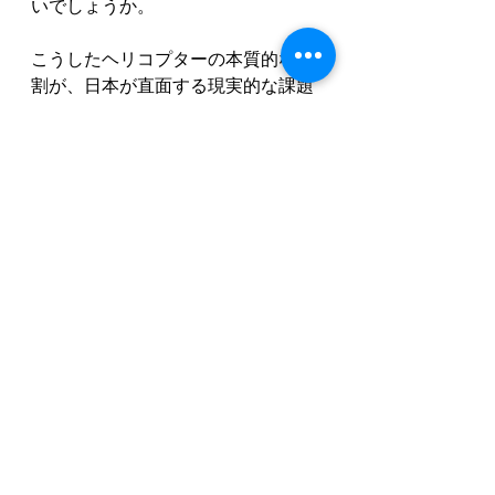
いでしょうか。
こうしたヘリコプターの本質的な役
割が、日本が直面する現実的な課題
である北朝鮮拉致問題においても重
要であることは言うまでもありませ
ん。北朝鮮には多くの日本人拉致被
害者がいます。救出部隊の隊員たち
を移動させ、被害者たちを救出する
ことは、当然のことながら、自衛隊
のヘリコプターの役割です。
 影本 賢治：昭和37年北海道旭川市
生まれの元陸上自衛官。昭和53年に
少年工科学校第24期生として入隊
し、平成29年に定年退職するまで、
主として航空機の補給整備に関する
業務に携わっていた。（本人HPよ
り）