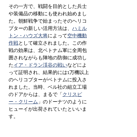
その一方で、戦闘を目的とした兵士
や装備品の移動にも使われ始めまし
た。朝鮮戦争で始まったそのヘリコ
プターの新しい活用方法は、
ハミル
トン・ハウズ大将
によって
空中機動
作戦
として確立されました。この作
戦の効果は、北ベトナム軍に全周包
囲されながらも陣地の防御に成功し
た
イア・ドラン渓谷の戦い
などによ
って証明され、結果的には1万機以上
のヘリコプターがベトナムに投入さ
れました。当時、ベル社の組立工場
のドアからは、まるで「
クリスピ
ー・クリーム
」のドーナツのように
ヒューイが出荷されていたといいま
す。