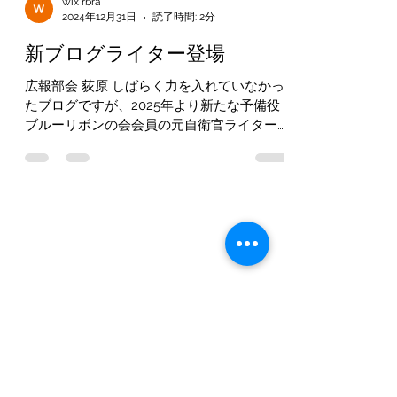
wix rbra
2024年12月31日
読了時間: 2分
新ブログライター登場
広報部会 荻原 しばらく力を入れていなかっ
たブログですが、2025年より新たな予備役
ブルーリボンの会会員の元自衛官ライター３
名に登場いただけることとなりました。 ＊
伊藤副代表のコラムは商業誌掲載のため削除
していた能登沖不審船事案の再掲載となりま
す。...