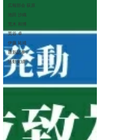
広報部会 荻原
池田 沙織
荒木 和博
荒谷 卓
伊藤 祐靖
最新記事
活動実績