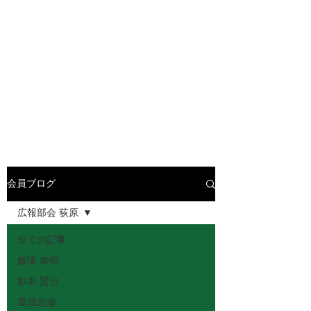
会員ブログ
広報部会 荻原
全ての記事
飯塚 泰樹
影本 賢治
葛城奈海