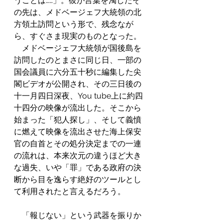
うことは……」。彼が言葉を濁したそ
の先は、メドベージェフ大統領の北
方領土訪問という形で、残念なが
ら、すぐさま現実のものとなった。 
　メドベージェフ大統領が国後島を
訪問したのとまさに同じ日、一部の
国会議員に六分五十秒に編集した尖
閣ビデオが公開され、その三日後の
十一月四日深夜、You tube上に約四
十四分の映像が流出した。そこから
始まった「犯人探し」、そして義憤
に燃えて映像を流出させた海上保安
官の自首とその処分決定までの一連
の流れは、本来次元の違うほど大き
な過失、いや「罪」である政府の決
断から目を逸らす絶好のツールとし
て利用されたと言えるだろう。
　「報じない」という武器を振りか