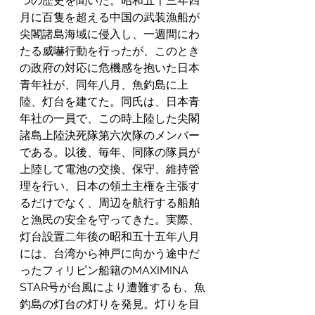
つの歴史を聞いた。昭和五十三年四
月に百隻を超える中国の武装漁船が
尖閣諸島海域に侵入し、一週間にわ
たる威嚇行動を行ったが、このとき
の政府の対応に危機感を抱いた日本
青年社が、同年八月、魚釣島に上
陸、灯台を建てた。同氏は、日本青
年社の一員で、この時上陸した尖閣
諸島上陸決死隊第六次隊のメンバー
である。以後、毎年、同隊の隊員が
上陸して電池の交換、保守、維持管
理を行い、日本の領土主権を主張す
るだけでなく、周辺を航行する船舶
と漁民の安全を守ってきた。実際、
灯台設置二年後の昭和五十五年八月
には、台湾から神戸に向かう途中だ
ったフィリピン船籍のMAXIMINA　
STAR号が台風により遭難するも、魚
釣島の灯台の灯りを発見。灯りを目