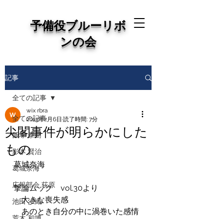
予備役ブルーリボ
ンの会
記事
全ての記事
wix rbra
全ての記事
2013年2月6日
読了時間: 7分
尖閣事件が明らかにした
飯塚 泰樹
もの
影本 賢治
葛城奈海
葛城奈海
広報部会 荻原
撃論ムック　vol.30より
　大きな喪失感
池田 沙織
　あのとき自分の中に渦巻いた感情
荒木 和博