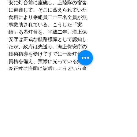
安に灯台前に座礁し、上陸隊の宿舎
に避難して、そこに蓄えられていた
食料により乗組員二十三名全員が無
事救助されている。こうした「実
績」ある灯台を、平成二年、海上保
安庁は正式な航路標識として認知し
たが、政府は先送り。海上保安庁の
技術指導を受けてすでに一級灯台の
資格を備え、実際に光っている灯台
を正式に海図に記載しようという当
然の要請が再三行われたにもかかわ
らず、北京政府の顔色を伺う外務省
が「時期早尚」として先送りし続
け、平成十七年、ついに「国有灯
台」として国が認知し、維持管理を
引き継ぐまで、実に二十七年の歳月
を費やすことになる。本来国が行う
べき「実効支配による領土保全」
が、民間の篤志家によって行われ、