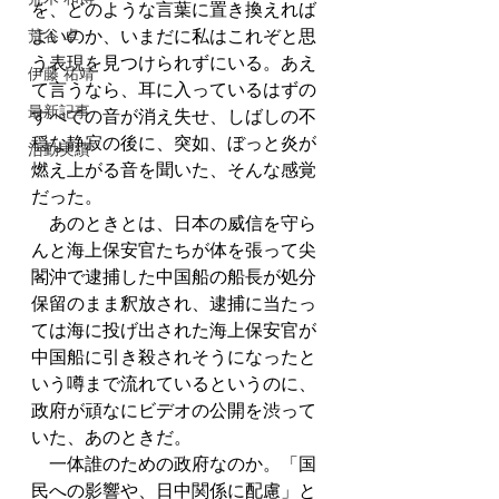
を、どのような言葉に置き換えれば
よいのか、いまだに私はこれぞと思
荒谷 卓
う表現を見つけられずにいる。あえ
伊藤 祐靖
て言うなら、耳に入っているはずの
最新記事
すべての音が消え失せ、しばしの不
穏な静寂の後に、突如、ぼっと炎が
活動実績
燃え上がる音を聞いた、そんな感覚
だった。 
　あのときとは、日本の威信を守ら
んと海上保安官たちが体を張って尖
閣沖で逮捕した中国船の船長が処分
保留のまま釈放され、逮捕に当たっ
ては海に投げ出された海上保安官が
中国船に引き殺されそうになったと
いう噂まで流れているというのに、
政府が頑なにビデオの公開を渋って
いた、あのときだ。
　一体誰のための政府なのか。「国
民への影響や、日中関係に配慮」と