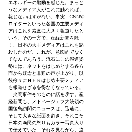
エネルギーの胎動を感じた。まっと
うなメディア人がこれに触れれば、
報じないはずがない。事実、CNNや
ロイターといった各国の主要メディ
アはこれを素直に大きく報道したと
いう。その一方で、産経新聞を除
く、日本の大手メディアはこれを黙
殺したのだ。これが、意図的でなく
てなんであろう。流石にこの報道姿
勢には、ネットをはじめとする各方
面から疑念と非難の声が上がり、以
後徐々にＮＨＫはじめ主要メディア
も報道せざるを得なくなっている。
　尖閣事件そのものに話を戻す。産
経新聞も、メドベージェフ大統領の
国後島訪問のニュースは、迅速に、
そして大きな紙面を割き、それこそ
日本の漁民の怒りもカラー写真入り
で伝えていた。それを見ながら、違