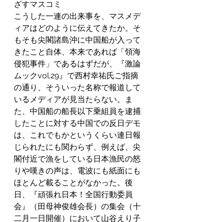
ざすマスコミ
こうした一連の出来事を、マスメデ
ィアはどのように伝えてきたか。そ
もそも尖閣諸島沖に中国船が入って
きたこと自体、本来であれば「領海
侵犯事件」であるはずだが、『激論
ムックvol.29』で西村幸祐氏ご指摘
の通り、そういった名称で報道して
いるメディアが見当たらない。ま
た、中国船の船長以下乗組員を逮捕
したことに対する中国での反日デモ
は、これでもかというくらい連日報
じられたにも関わらず、例えば、尖
閣付近で漁をしている日本漁民の怒
りや嘆きの声は、電波にも紙面にも
ほとんど載ることがなかった。後
日、『頑張れ日本！全国行動委員
会』（田母神俊雄会長）の集会（十
二月一日開催）において山谷えり子