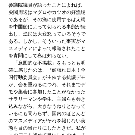
参議院議員が語ったことによれば、
尖閣周辺はマグロやカツオの好漁場
であるが、その漁に使用するはえ縄
を中国船によって切られる事態が続
出し、漁民は大変怒っているそうで
ある。しかし、そういった事実がマ
スメディアによって報道されたこと
を寡聞にして私は知らない。 
　「意図的な不掲載」をもっとも明
確に感じたのは、『頑張れ日本！全
国行動委員会』が主催する抗議デモ
が、会を重ねるにつれ、それまでデ
モや集会に参加したことがなかった
サラリーマンや学生、主婦らも巻き
込みながら、大きなうねりとなって
いるにも関わらず、国内のほとんど
のマスメディアがそれを報じない実
態を目の当たりにしたときだ。私が