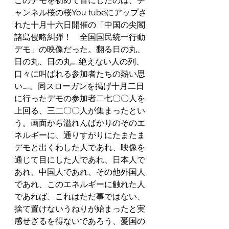
このデモを初めて目にしたのは、チ
ャンネル桜の桜You tubeにアップさ
れた十月十六日開催の「中国の尖閣
諸島侵略糾弾！　全国国民統一行動
デモ」の映像だった。翻る日の丸、
日の丸、日の丸……絶えない人の列、
口々に叫ばれる参加者たちの熱い思
い……。同スローガンを掲げ十月二日
に行ったデモの参加者二七〇〇人を
上回る、三二〇〇人が集まったとい
う。画面から溢れんばかりのそのエ
ネルギーに、通りすがりにたまたま
デモと出くわした人であれ、映像を
通じて目にした人であれ、日本人で
あれ、中国人であれ、その他外国人
であれ、このエネルギーに触れた人
であれば、これはただ事ではない、
捨て置けないうねりが始まったと実
感せざるを得ないであろう、憂国の