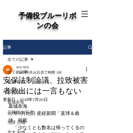
予備役ブルーリボ
ンの会
記事
全ての記事
wix rbra
全ての記事
2016年6月25日
読了時間: 2分
安保法制論議、拉致被害
飯塚 泰樹
者救出には一言もない
影本 賢治
更新日：
2018年7月20日
葛城奈海
葛城奈海
広報部会 荻原
27年6月25日 産経新聞「直球＆曲
球」掲載
池田 沙織
　「少なくとも数名は帰ってくるの
荒木 和博