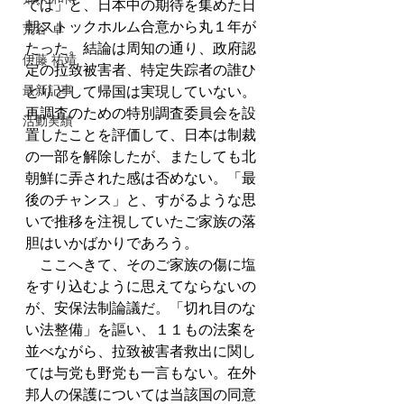
では」と、日本中の期待を集めた日
朝ストックホルム合意から丸１年が
荒谷 卓
たった。結論は周知の通り、政府認
伊藤 祐靖
定の拉致被害者、特定失踪者の誰ひ
最新記事
とりとして帰国は実現していない。
再調査のための特別調査委員会を設
活動実績
置したことを評価して、日本は制裁
の一部を解除したが、またしても北
朝鮮に弄された感は否めない。「最
後のチャンス」と、すがるような思
いで推移を注視していたご家族の落
胆はいかばかりであろう。 
　ここへきて、そのご家族の傷に塩
をすり込むように思えてならないの
が、安保法制論議だ。「切れ目のな
い法整備」を謳い、１１もの法案を
並べながら、拉致被害者救出に関し
ては与党も野党も一言もない。在外
邦人の保護については当該国の同意