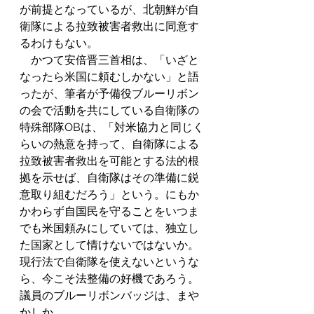
が前提となっているが、北朝鮮が自
衛隊による拉致被害者救出に同意す
るわけもない。 
　かつて安倍晋三首相は、「いざと
なったら米国に頼むしかない」と語
ったが、筆者が予備役ブルーリボン
の会で活動を共にしている自衛隊の
特殊部隊OBは、「対米協力と同じく
らいの熱意を持って、自衛隊による
拉致被害者救出を可能とする法的根
拠を示せば、自衛隊はその準備に鋭
意取り組むだろう」という。にもか
かわらず自国民を守ることをいつま
でも米国頼みにしていては、独立し
た国家として情けないではないか。
現行法で自衛隊を使えないというな
ら、今こそ法整備の好機であろう。
議員のブルーリボンバッジは、まや
かしか。 