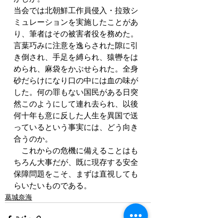
当会では北朝鮮工作員侵入・拉致シ
ミュレーションを実施したことがあ
り、筆者はその被害者役を務めた。
言葉巧みに注意を逸らされた隙に引
き倒され、手足を縛られ、猿轡をは
められ、麻袋をかぶせられた。全身
砂だらけになり口の中には血の味が
した。何の罪もない国民がある日突
然このようにして連れ去られ、以後
何十年も意に反した人生を異国で送
っているという事実には、どう向き
合うのか。 
　これからの危機に備えることはも
ちろん大事だが、既に現存する安全
保障問題をこそ、まずは直視しても
らいたいものである。
葛城奈海