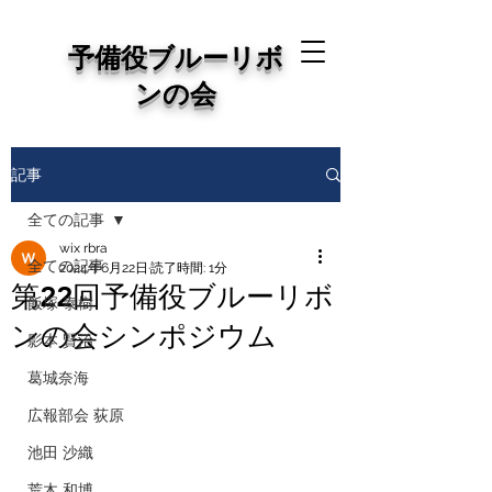
予備役ブルーリボ
ンの会
記事
全ての記事
wix rbra
全ての記事
2024年6月22日
読了時間: 1分
第22回予備役ブルーリボ
飯塚 泰樹
ンの会シンポジウム
影本 賢治
葛城奈海
広報部会 荻原
池田 沙織
荒木 和博