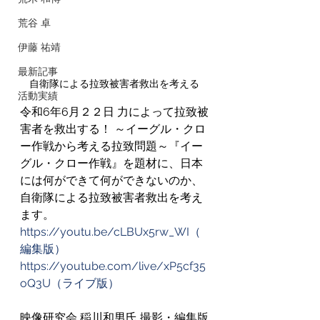
荒谷 卓
伊藤 祐靖
最新記事
自衛隊による拉致被害者救出を考える
活動実績
令和6年6月２２日 力によって拉致被
害者を救出する！ ～イーグル・クロ
ー作戦から考える拉致問題～『イー
グル・クロー作戦』を題材に、日本
には何ができて何ができないのか、
自衛隊による拉致被害者救出を考え
ます。
https://youtu.be/cLBUx5rw_WI（
編集版）
https://youtube.com/live/xP5cf35
oQ3U（ライブ版）
映像研究会 稲川和男氏 撮影・編集版