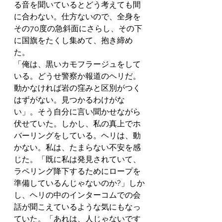
る音を聞いているとどう考えても間
に合わない。仕方ないので、全身を
その70度の急斜面にさらし、その下
に国旗をたくし集めて、抱き締め
た。
「俺は、黒いカモフラージュをして
いる。どうせ警察か報道のヘリだ。
動かなければ岩の窪みと区別がつく
はずがない。見つかるわけがな
い」。そう自分に言い聞かせながら
伏せていた。しかし、私の真上でホ
バーリングをしている。ヘリは、動
かない。私は、たまらない不安を感
じた。「既に私は発見されていて、
ラペリング降下するためにロープを
準備しているんじゃないのか?」しか
し、ヘリの中のインターコムでの会
話が聞こえているような気にもなっ
ていた。「あれは、人じゃないです