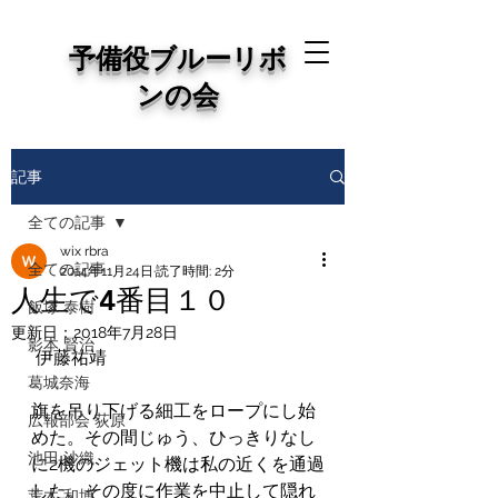
予備役ブルーリボ
ンの会
記事
全ての記事
wix rbra
全ての記事
2014年11月24日
読了時間: 2分
人生で4番目１０
飯塚 泰樹
更新日：
2018年7月28日
影本 賢治
 伊藤祐靖 
葛城奈海
旗を吊り下げる細工をロープにし始
広報部会 荻原
めた。その間じゅう、ひっきりなし
池田 沙織
に2機のジェット機は私の近くを通過
した。その度に作業を中止して隠れ
荒木 和博