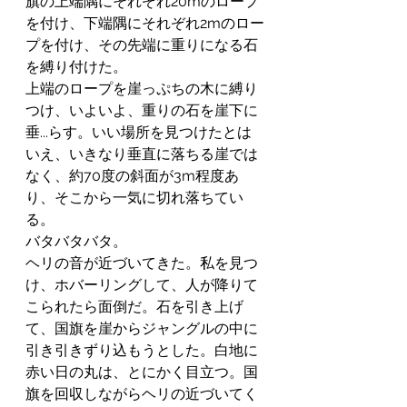
旗の上端隅にそれぞれ20mのロープ
を付け、下端隅にそれぞれ2mのロー
プを付け、その先端に重りになる石
を縛り付けた。
上端のロープを崖っぷちの木に縛り
つけ、いよいよ、重りの石を崖下に
垂...らす。いい場所を見つけたとは
いえ、いきなり垂直に落ちる崖では
なく、約70度の斜面が3m程度あ
り、そこから一気に切れ落ちてい
る。
バタバタバタ。
ヘリの音が近づいてきた。私を見つ
け、ホバーリングして、人が降りて
こられたら面倒だ。石を引き上げ
て、国旗を崖からジャングルの中に
引き引きずり込もうとした。白地に
赤い日の丸は、とにかく目立つ。国
旗を回収しながらヘリの近づいてく