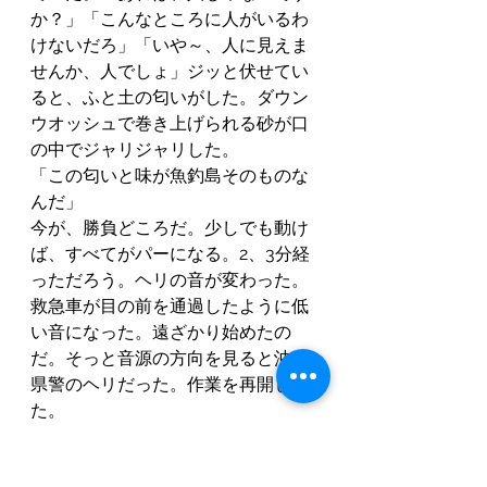
か？」「こんなところに人がいるわ
けないだろ」「いや～、人に見えま
せんか、人でしょ」ジッと伏せてい
ると、ふと土の匂いがした。ダウン
ウオッシュで巻き上げられる砂が口
の中でジャリジャリした。
「この匂いと味が魚釣島そのものな
んだ」
今が、勝負どころだ。少しでも動け
ば、すべてがパーになる。2、3分経
っただろう。ヘリの音が変わった。
救急車が目の前を通過したように低
い音になった。遠ざかり始めたの
だ。そっと音源の方向を見ると沖縄
県警のヘリだった。作業を再開し
た。
つづく（まだまだ）