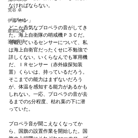
なければならない。
荒谷 卓
「ブーン」
伊藤 祐靖
どこか呑気なプロペラの音がしてき
最新記事
た。海上自衛隊の哨戒機Ｐ３Ｃだ。
活動実績
塔載しているセンサーについて、私
は海上自衛官だったくせに不勉強で
詳しくない。いくらなんでも軍用機
だ、ＩＲセンサー（赤外線探知装
置）くらいは、持っているだろう。
そこまでの能力はまずないだろう
が、体温を感知する能力があるかも
しれない。一応、プロペラの音が去
るまでの5分程度、枯れ葉の下に潜
っていた。
プロペラ音が聞こえなくなってか
ら、国旗の設置作業を開始した。国