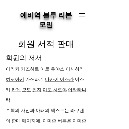
예비역 블루 리본
모임
회원 서적 판매
회원의 저서
아라키 카즈히로 이토
유야스 이시하라
히로아키
가쓰라기
나카이 이즈카
야스
키
카게
모토
겐지
이토 히로야
아라타니
탁
＊책의 사진과 아래의 텍스트는 라쿠텐
의 판매 페이지에, 아마존 버튼은 아마존