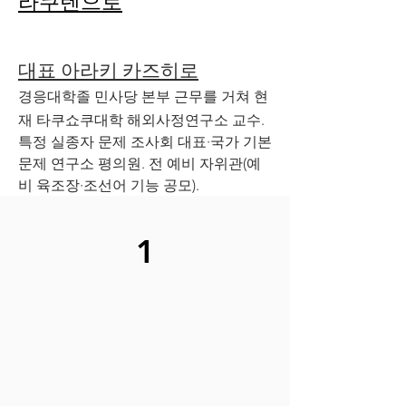
라쿠텐으로
대표 아라키 카즈히로
경응대학졸 민사당 본부 근무를 거쳐 현
재 타쿠쇼쿠대학 해외사정연구소 교수.
특정 실종자 문제 조사회 대표·국가 기본
문제 연구소 평의원. 전 예비 자위관(예
비 육조장·조선어 기능 공모).
1